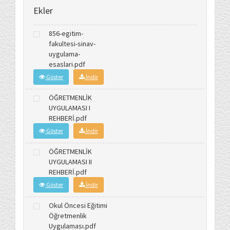
Ekler
856-egitim-
fakultesi-sinav-
uygulama-
esaslari.pdf
Göster
İndir
ÖĞRETMENLİK
UYGULAMASI I
REHBERİ.pdf
Göster
İndir
ÖĞRETMENLİK
UYGULAMASI II
REHBERİ.pdf
Göster
İndir
Okul Öncesi Eğitimi
Öğretmenlik
Uygulaması.pdf