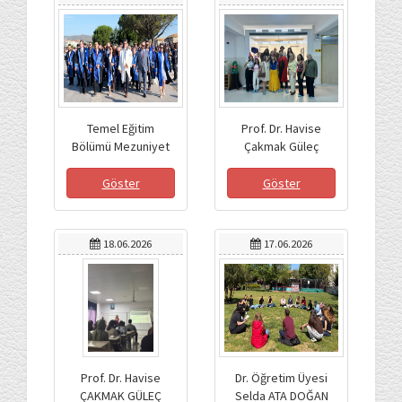
Temel Eğitim
Prof. Dr. Havise
Bölümü Mezuniyet
Çakmak Güleç
Coşkusu
Yürütücülüğündeki
Topluma Hizmet
Göster
Göster
Uygulamaları Dersi
Kapsamında Kepez
Anaokulu’nda
18.06.2026
17.06.2026
“Pamuk Prenses ve
Yedi Cüceler”
Tiyatro Etkinliği
Gerçekleştirildi
Prof. Dr. Havise
Dr. Öğretim Üyesi
ÇAKMAK GÜLEÇ
Selda ATA DOĞAN