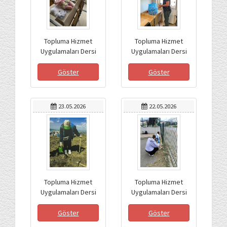
Topluma Hizmet
Topluma Hizmet
Uygulamaları Dersi
Uygulamaları Dersi
Kapsamında Artık
Kapsamında Geri
Materyallerden
Dönüşüm Etkinliği
Göster
Göster
Öğretim Materyali
Geliştirme ve Bağış
Etkinliği
23.05.2026
22.05.2026
Topluma Hizmet
Topluma Hizmet
Uygulamaları Dersi
Uygulamaları Dersi
Kapsamında Fidan
Kapsamında Çevre
Dikim Etkinliği
Temizliği Etkinliği
Göster
Göster