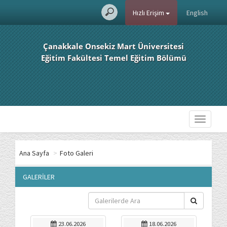
Hızlı Erişim
English
Çanakkale Onsekiz Mart Üniversitesi
Eğitim Fakültesi Temel Eğitim Bölümü
Toggle
navigati
Ana Sayfa
>
Foto Galeri
GALERİLER
23.06.2026
18.06.2026