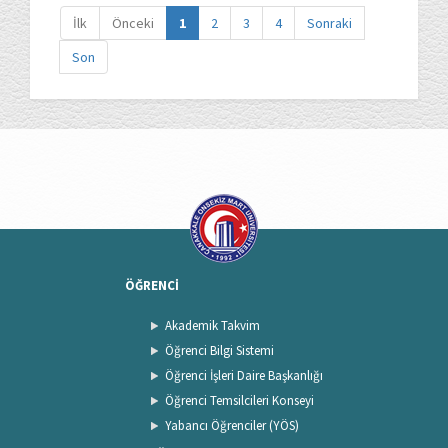
İlk
Önceki
1
2
3
4
Sonraki
Son
ÖĞRENCİ
Akademik Takvim
Öğrenci Bilgi Sistemi
Öğrenci İşleri Daire Başkanlığı
Öğrenci Temsilcileri Konseyi
Yabancı Öğrenciler (YÖS)