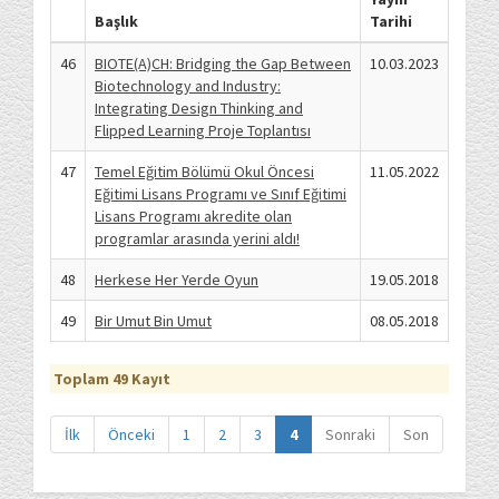
Başlık
Tarihi
46
BIOTE(A)CH: Bridging the Gap Between
10.03.2023
Biotechnology and Industry:
Integrating Design Thinking and
Flipped Learning Proje Toplantısı
47
Temel Eğitim Bölümü Okul Öncesi
11.05.2022
Eğitimi Lisans Programı ve Sınıf Eğitimi
Lisans Programı akredite olan
programlar arasında yerini aldı!
48
Herkese Her Yerde Oyun
19.05.2018
49
Bir Umut Bin Umut
08.05.2018
Toplam 49 Kayıt
İlk
Önceki
1
2
3
4
Sonraki
Son