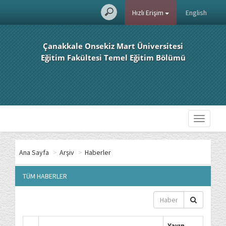
Hızlı Erişim
English
Çanakkale Onsekiz Mart Üniversitesi
Eğitim Fakültesi Temel Eğitim Bölümü
Toggle
navigati
Ana Sayfa
>
Arşiv
>
Haberler
TÜM HABERLER
Yayın