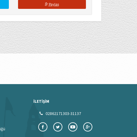
Paylaş
İLETİŞİM
02862171303-31137
lüğü