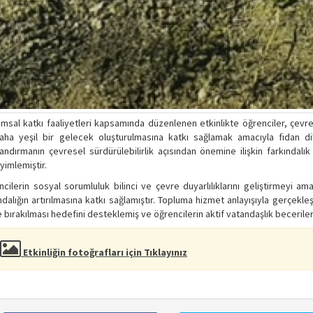
msal katkı faaliyetleri kapsamında düzenlenen etkinlikte öğrenciler, çevre 
aha yeşil bir gelecek oluşturulmasına katkı sağlamak amacıyla fidan diki
landırmanın çevresel sürdürülebilirlik açısından önemine ilişkin farkında
imlemiştir.
cilerin sosyal sorumluluk bilinci ve çevre duyarlılıklarını geliştirmeyi a
ndalığın artırılmasına katkı sağlamıştır. Topluma hizmet anlayışıyla gerçekleş
 bırakılması hedefini desteklemiş ve öğrencilerin aktif vatandaşlık beceriler
Etkinliğin fotoğrafları için Tıklayınız