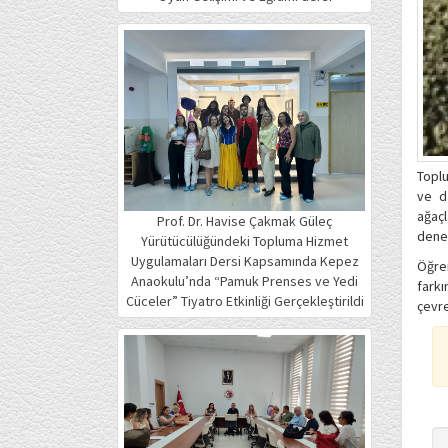
Toplu
ve d
ağaç
Prof. Dr. Havise Çakmak Güleç
deney
Yürütücülüğündeki Topluma Hizmet
Uygulamaları Dersi Kapsamında Kepez
Öğren
Anaokulu’nda “Pamuk Prenses ve Yedi
farkı
Cüceler” Tiyatro Etkinliği Gerçekleştirildi
çevre