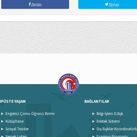
Paylaş
Paylaş
MPÜSTE YAŞAM
BAĞLANTILAR
Engelsiz Çomü Öğrenci Birimi
Bilgi İşlem D.Bşk.
Kütüphane
Destek Sistemi
Sosyal Tesisler
Dış İlişkiler Koordinatör
Yemek Listesi
Erasmus Programı