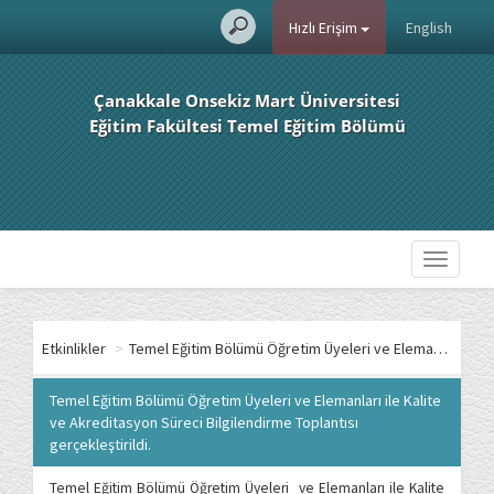
Hızlı Erişim
English
Çanakkale Onsekiz Mart Üniversitesi
Eğitim Fakültesi Temel Eğitim Bölümü
Toggle
navigati
Etkinlikler
>
Temel Eğitim Bölümü Öğretim Üyeleri ve Elemanları ile Kalite ve Akreditasyon Süreci Bilgilendirme Toplantısı gerçekleştirildi.
Temel Eğitim Bölümü Öğretim Üyeleri ve Elemanları ile Kalite
ve Akreditasyon Süreci Bilgilendirme Toplantısı
gerçekleştirildi.
Temel Eğitim Bölümü Öğretim Üyeleri ve Elemanları ile Kalite