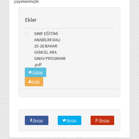
yayınlanmıştır.
Ekler
SINIF EĞİTİMİ
ANABİLİM DALI
25-26 BAHAR
GÜNCEL ARA
SINAV PROGRAMI
.pdf
Göster
İndir
Paylaş
Paylaş
Paylaş